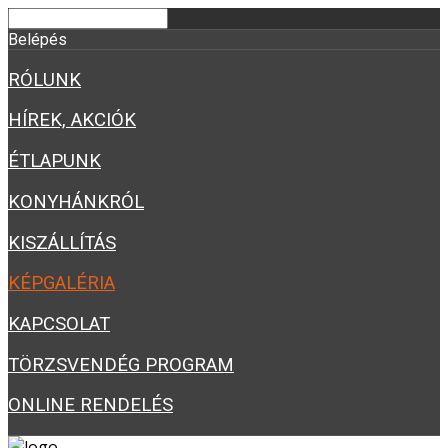
Belépés
RÓLUNK
HÍREK, AKCIÓK
ÉTLAPUNK
KONYHÁNKRÓL
KISZÁLLÍTÁS
KÉPGALÉRIA
KAPCSOLAT
TÖRZSVENDÉG PROGRAM
ONLINE RENDELÉS