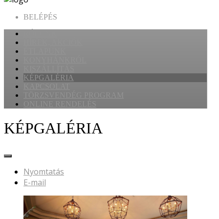
BELÉPÉS
RÓLUNK
HÍREK, AKCIÓK
ÉTLAPUNK
KONYHÁNKRÓL
KISZÁLLÍTÁS
KÉPGALÉRIA
KAPCSOLAT
TÖRZSVENDÉG PROGRAM
ONLINE RENDELÉS
KÉPGALÉRIA
Nyomtatás
E-mail